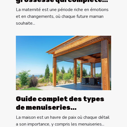
votre style personnel
La maternité est une période riche en émotions
et en changements, où chaque future maman
souhaite...
Guide complet des types
de menuiseries
extérieures : pergolas,
La maison est un havre de paix où chaque détail
portes et volets
a son importance, y compris les menuiseries...