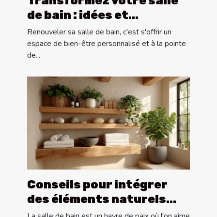
Transformez votre salle
de bain : idées et
tendances de conception
Renouveler sa salle de bain, c'est s'offrir un
sur mesure
espace de bien-être personnalisé et à la pointe
de...
Conseils pour intégrer
des éléments naturels
dans la décoration de
La salle de bain est un havre de paix où l'on aime