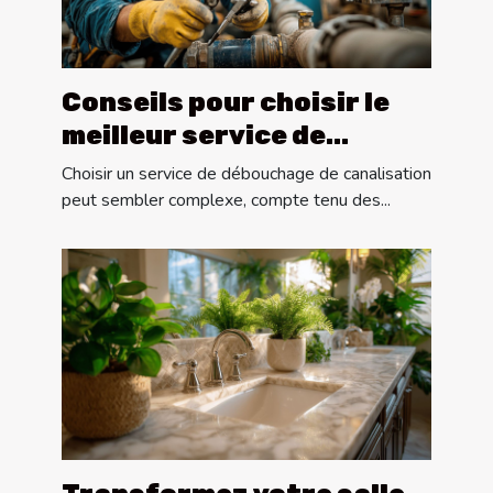
Conseils pour choisir le
meilleur service de
débouchage de
Choisir un service de débouchage de canalisation
canalisation
peut sembler complexe, compte tenu des...