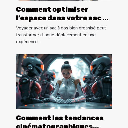
Comment optimiser
l’espace dans votre sac à
dos pour les longs
Voyager avec un sac à dos bien organisé peut
voyages ?
transformer chaque déplacement en une
expérience...
Comment les tendances
cinématographiques