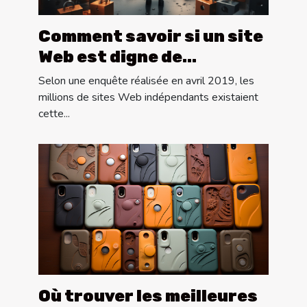
Comment savoir si un site
Web est digne de
confiance ?
Selon une enquête réalisée en avril 2019, les
millions de sites Web indépendants existaient
cette...
Où trouver les meilleures