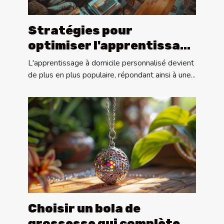
Stratégies pour
optimiser l'apprentissage
lors des cours
L'apprentissage à domicile personnalisé devient
particuliers à domicile
de plus en plus populaire, répondant ainsi à une...
Choisir un bola de
grossesse qui complète