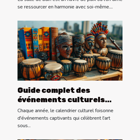
salle de bain
se ressourcer en harmonie avec soi-même....
Guide complet des
événements culturels
annuels à ne pas manquer
Chaque année, le calendrier culturel foisonne
d'événements captivants qui célèbrent l'art
sous...