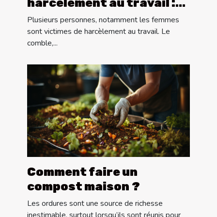
harcèlement au travail :
quoi faire ?
Plusieurs personnes, notamment les femmes
sont victimes de harcèlement au travail. Le
comble,...
Comment faire un
compost maison ?
Les ordures sont une source de richesse
inestimable, surtout lorsqu’ils sont réunis pour