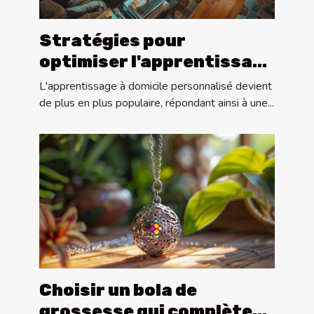
Stratégies pour
optimiser l'apprentissage
lors des cours
L'apprentissage à domicile personnalisé devient
particuliers à domicile
de plus en plus populaire, répondant ainsi à une...
Choisir un bola de
grossesse qui complète