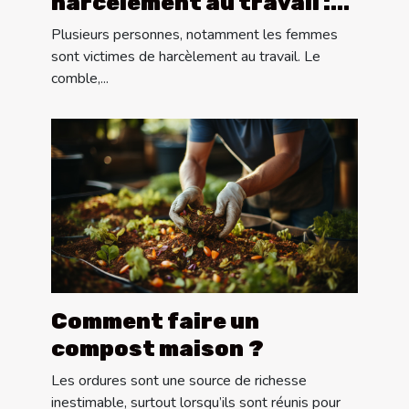
harcèlement au travail :
quoi faire ?
Plusieurs personnes, notamment les femmes
sont victimes de harcèlement au travail. Le
comble,...
Comment faire un
compost maison ?
Les ordures sont une source de richesse
inestimable, surtout lorsqu’ils sont réunis pour