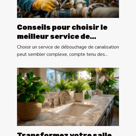
Conseils pour choisir le
meilleur service de
débouchage de
Choisir un service de débouchage de canalisation
canalisation
peut sembler complexe, compte tenu des...
Transformez votre salle