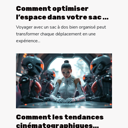
Comment optimiser
l’espace dans votre sac à
dos pour les longs
Voyager avec un sac à dos bien organisé peut
voyages ?
transformer chaque déplacement en une
expérience...
Comment les tendances
cinématographiques