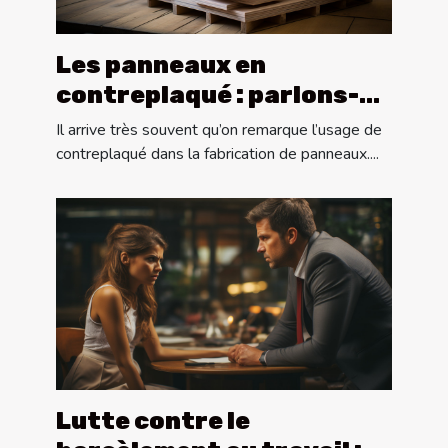
Les panneaux en
contreplaqué : parlons-
en !
Il arrive très souvent qu’on remarque l’usage de
contreplaqué dans la fabrication de panneaux....
Lutte contre le