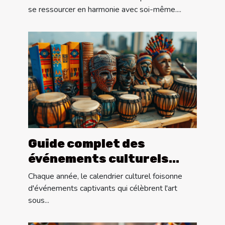
salle de bain
se ressourcer en harmonie avec soi-même....
Guide complet des
événements culturels
annuels à ne pas manquer
Chaque année, le calendrier culturel foisonne
d'événements captivants qui célèbrent l'art
sous...