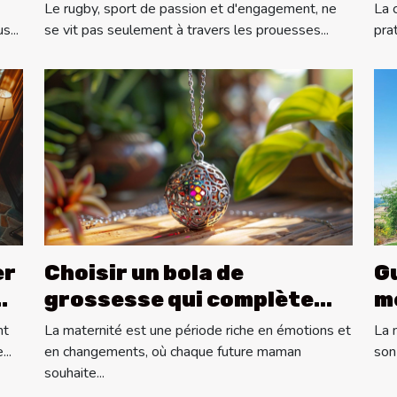
r
performances des équipes
di
Le rugby, sport de passion et d'engagement, ne
La 
de rugby
d
s...
se vit pas seulement à travers les prouesses...
pra
er
Choisir un bola de
G
grossesse qui complète
m
votre style personnel
pe
nt
La maternité est une période riche en émotions et
La 
..
en changements, où chaque future maman
son
souhaite...