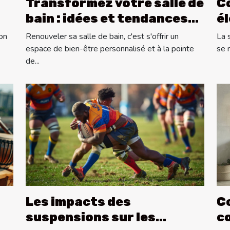
Transformez votre salle de
C
bain : idées et tendances
é
de conception sur mesure
dé
on
Renouveler sa salle de bain, c'est s'offrir un
La 
espace de bien-être personnalisé et à la pointe
se 
de...
Les impacts des
C
suspensions sur les
c