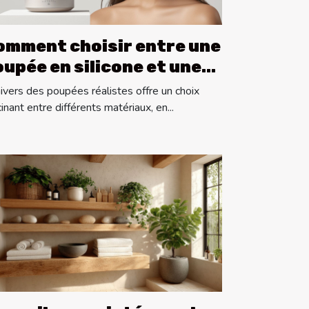
omment choisir entre une
upée en silicone et une
n TPE ?
nivers des poupées réalistes offre un choix
inant entre différents matériaux, en...