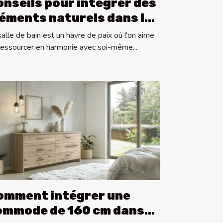
onseils pour intégrer des
léments naturels dans la
coration de salle de bain
salle de bain est un havre de paix où l'on aime
ressourcer en harmonie avec soi-même....
omment intégrer une
ommode de 160 cm dans