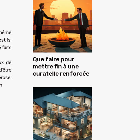
-même
stifs.
 faits
Que faire pour
ux de
mettre fin à une
d’être
curatelle renforcée
orose.
in