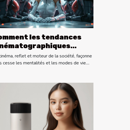
omment les tendances
inématographiques
fluencent-elles la
cinéma, reflet et moteur de la société, façonne
ociété moderne ?
s cesse les mentalités et les modes de vie....