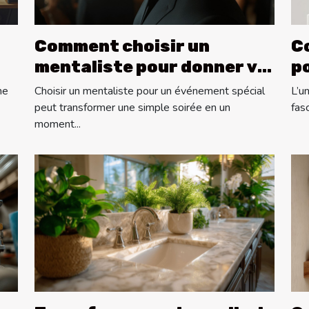
Comment choisir un
C
mentaliste pour donner vie
po
à vos événements spéciaux
e
me
Choisir un mentaliste pour un événement spécial
L’u
peut transformer une simple soirée en un
fasc
moment...