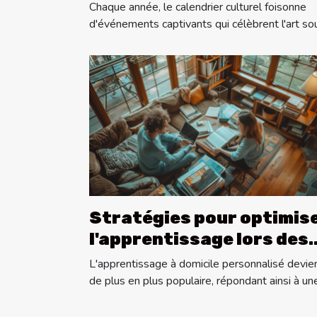
annuels à ne pas manque
Chaque année, le calendrier culturel foisonne
d'événements captivants qui célèbrent l'art sou
Stratégies pour optimis
l'apprentissage lors des
cours particuliers à
L'apprentissage à domicile personnalisé devie
domicile
de plus en plus populaire, répondant ainsi à une.