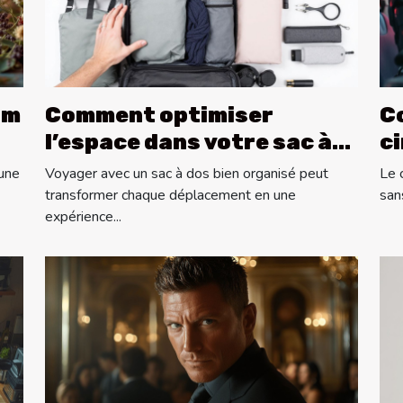
um
Comment optimiser
C
l’espace dans votre sac à
c
dos pour les longs voyages
in
 une
Voyager avec un sac à dos bien organisé peut
Le 
?
s
transformer chaque déplacement en une
san
expérience...