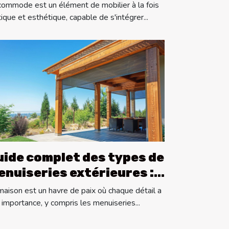
fférents styles de
commode est un élément de mobilier à la fois
écoration
tique et esthétique, capable de s'intégrer...
uide complet des types de
enuiseries extérieures :
rgolas, portes et volets
maison est un havre de paix où chaque détail a
 importance, y compris les menuiseries...