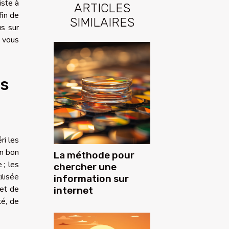
iste à
ARTICLES
fin de
SIMILAIRES
us sur
 vous
ts
ri les
un bon
La méthode pour
 ; les
chercher une
ilisée
information sur
met de
internet
té, de