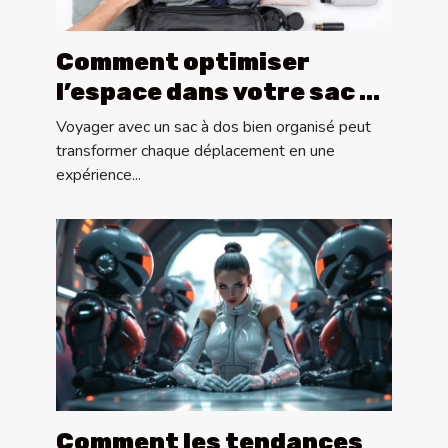
Comment optimiser
l’espace dans votre sac à
dos pour les longs
Voyager avec un sac à dos bien organisé peut
voyages ?
transformer chaque déplacement en une
expérience...
Comment les tendances