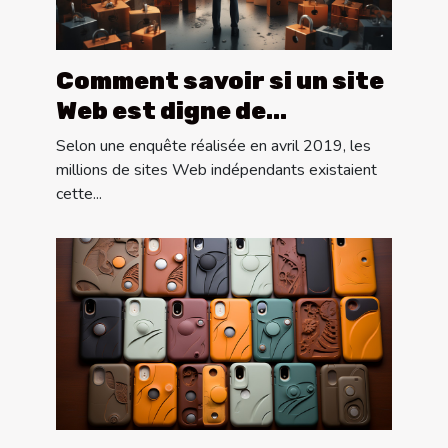
Comment savoir si un site
Web est digne de
confiance ?
Selon une enquête réalisée en avril 2019, les
millions de sites Web indépendants existaient
cette...