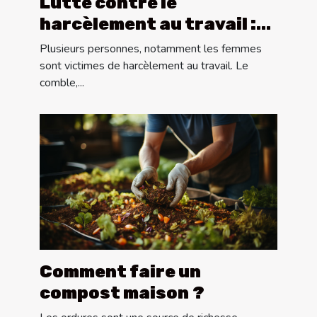
Lutte contre le
harcèlement au travail :
quoi faire ?
Plusieurs personnes, notamment les femmes
sont victimes de harcèlement au travail. Le
comble,...
Comment faire un
compost maison ?