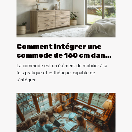
Comment intégrer une
commode de 160 cm dans
différents styles de
La commode est un élément de mobilier à la
décoration
fois pratique et esthétique, capable de
s'intégrer...