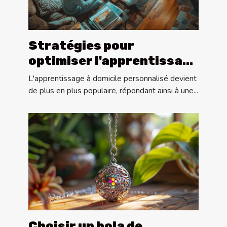
Stratégies pour
optimiser l'apprentissage
lors des cours
L'apprentissage à domicile personnalisé devient
particuliers à domicile
de plus en plus populaire, répondant ainsi à une...
Choisir un bola de