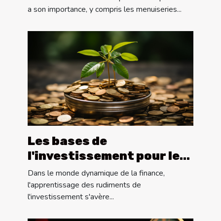
portes et volets
a son importance, y compris les menuiseries...
Les bases de
l'investissement pour les
débutants
Dans le monde dynamique de la finance,
l'apprentissage des rudiments de
l'investissement s'avère...