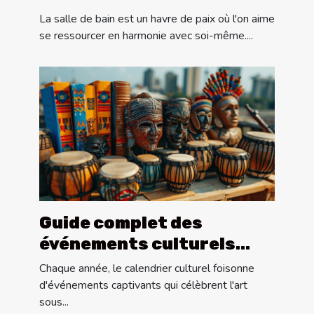
dans la décoration de
La salle de bain est un havre de paix où l'on aime
salle de bain
se ressourcer en harmonie avec soi-même....
Guide complet des
événements culturels
annuels à ne pas manquer
Chaque année, le calendrier culturel foisonne
d'événements captivants qui célèbrent l'art
sous...