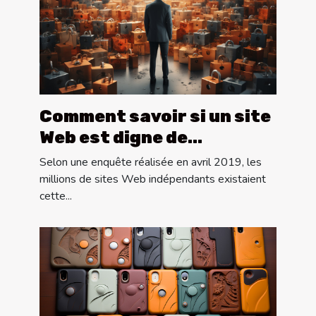
Comment savoir si un site
Web est digne de
confiance ?
Selon une enquête réalisée en avril 2019, les
millions de sites Web indépendants existaient
cette...