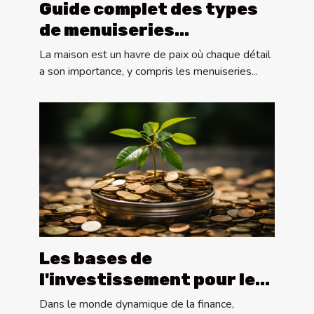
Guide complet des types
de menuiseries
extérieures : pergolas,
La maison est un havre de paix où chaque détail
portes et volets
a son importance, y compris les menuiseries...
Les bases de
l'investissement pour les
débutants
Dans le monde dynamique de la finance,