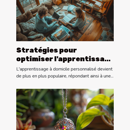
Stratégies pour
optimiser l'apprentissage
lors des cours
L'apprentissage à domicile personnalisé devient
particuliers à domicile
de plus en plus populaire, répondant ainsi à une...