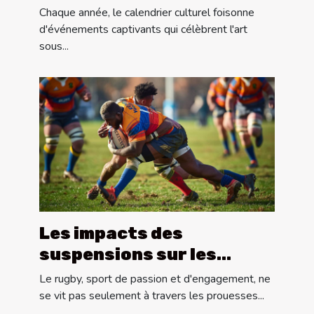
annuels à ne pas manquer
Chaque année, le calendrier culturel foisonne
d'événements captivants qui célèbrent l'art
sous...
Les impacts des
suspensions sur les
performances des
Le rugby, sport de passion et d'engagement, ne
équipes de rugby
se vit pas seulement à travers les prouesses...