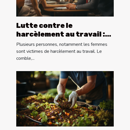
Lutte contre le
harcèlement au travail :
quoi faire ?
Plusieurs personnes, notamment les femmes
sont victimes de harcèlement au travail. Le
comble,...