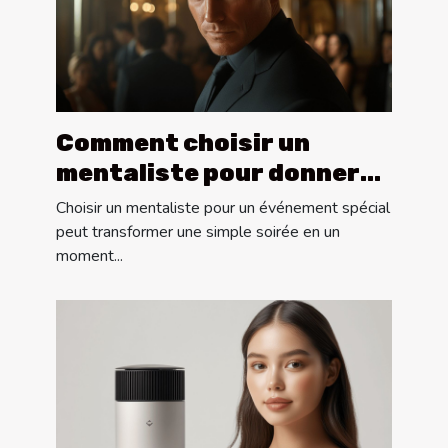
Comment choisir un
mentaliste pour donner
vie à vos événements
Choisir un mentaliste pour un événement spécial
spéciaux
peut transformer une simple soirée en un
moment...