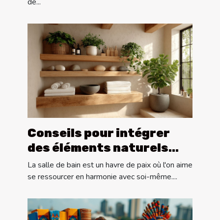
de...
Conseils pour intégrer
des éléments naturels
dans la décoration de
La salle de bain est un havre de paix où l'on aime
salle de bain
se ressourcer en harmonie avec soi-même....