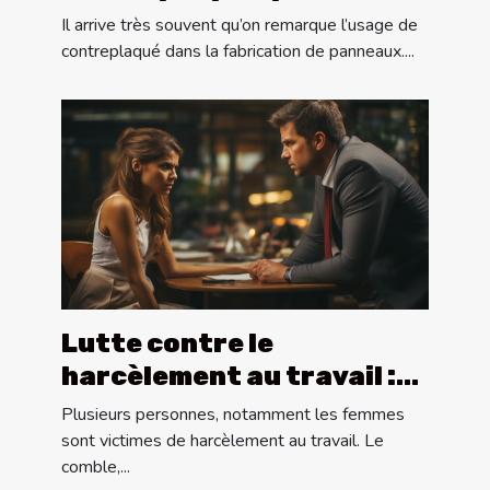
en !
Il arrive très souvent qu’on remarque l’usage de
contreplaqué dans la fabrication de panneaux....
Lutte contre le
harcèlement au travail :
quoi faire ?
Plusieurs personnes, notamment les femmes
sont victimes de harcèlement au travail. Le
comble,...