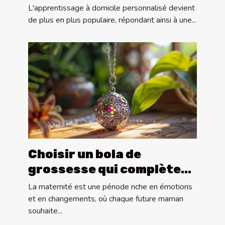
lors des cours
L'apprentissage à domicile personnalisé devient
particuliers à domicile
de plus en plus populaire, répondant ainsi à une...
Choisir un bola de
grossesse qui complète
votre style personnel
La maternité est une période riche en émotions
et en changements, où chaque future maman
souhaite...