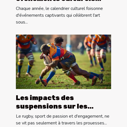
annuels à ne pas manquer
Chaque année, le calendrier culturel foisonne
d'événements captivants qui célèbrent l'art
sous...
Les impacts des
suspensions sur les
performances des
Le rugby, sport de passion et d'engagement, ne
équipes de rugby
se vit pas seulement à travers les prouesses...