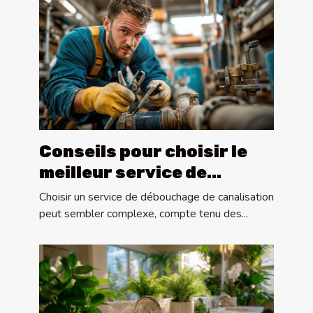
Conseils pour choisir le
meilleur service de
débouchage de
Choisir un service de débouchage de canalisation
canalisation
peut sembler complexe, compte tenu des...