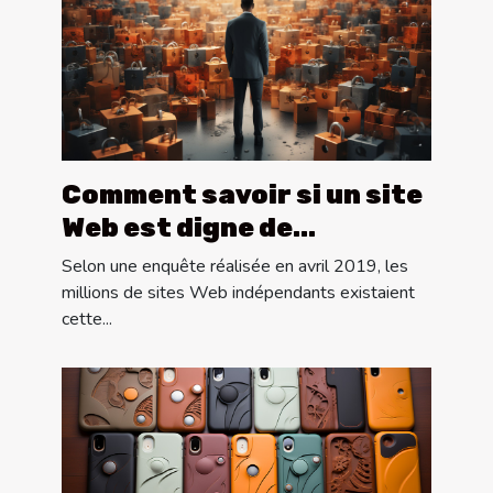
Comment savoir si un site
Web est digne de
confiance ?
Selon une enquête réalisée en avril 2019, les
millions de sites Web indépendants existaient
cette...