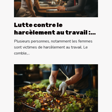
Lutte contre le
harcèlement au travail :
quoi faire ?
Plusieurs personnes, notamment les femmes
sont victimes de harcèlement au travail. Le
comble,...