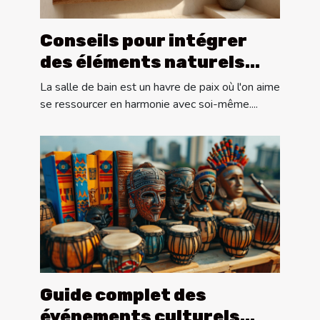
Conseils pour intégrer
des éléments naturels
dans la décoration de
La salle de bain est un havre de paix où l'on aime
salle de bain
se ressourcer en harmonie avec soi-même....
Guide complet des
événements culturels