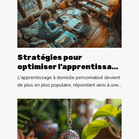
Stratégies pour
optimiser l'apprentissage
lors des cours
L'apprentissage à domicile personnalisé devient
particuliers à domicile
de plus en plus populaire, répondant ainsi à une...