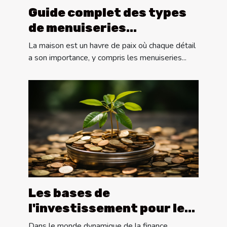
Guide complet des types
de menuiseries
extérieures : pergolas,
La maison est un havre de paix où chaque détail
portes et volets
a son importance, y compris les menuiseries...
Les bases de
l'investissement pour les
débutants
Dans le monde dynamique de la finance,