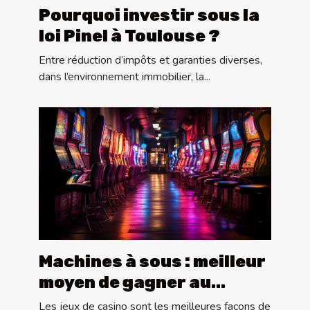
Pourquoi investir sous la
loi Pinel à Toulouse ?
Entre réduction d’impôts et garanties diverses,
dans l’environnement immobilier, la...
Machines à sous : meilleur
moyen de gagner au
casino
Les jeux de casino sont les meilleures façons de