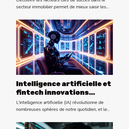
Découvrir les facteurs clés de succès dans le
secteur immobilier permet de mieux saisir les...
Intelligence artificielle et
fintech innovations
financières pour l'avenir
L'intelligence artificielle (IA) révolutionne de
nombreuses sphères de notre quotidien, et le...