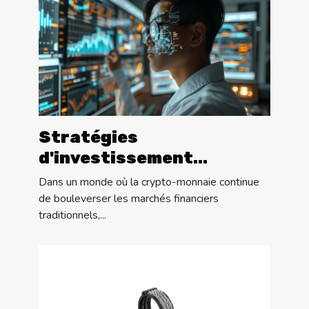
Stratégies
d'investissement
émergentes en crypto-
Dans un monde où la crypto-monnaie continue
monnaie pour 2023
de bouleverser les marchés financiers
traditionnels,...