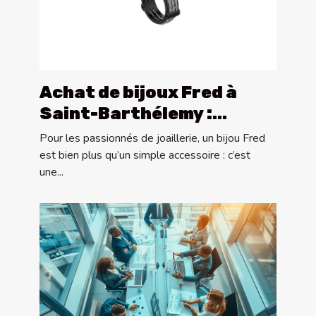
Achat de bijoux Fred à
Saint-Barthélemy :
découvrez les joailleries
Pour les passionnés de joaillerie, un bijou Fred
Goldfinger
est bien plus qu’un simple accessoire : c’est
une...