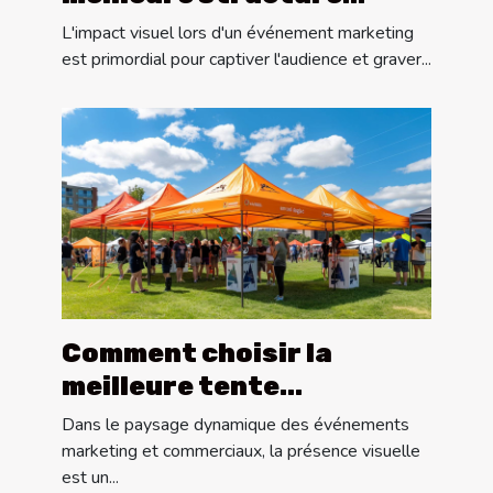
gonflable pour votre
L'impact visuel lors d'un événement marketing
événement marketing
est primordial pour captiver l'audience et graver...
Comment choisir la
meilleure tente
publicitaire pour votre
Dans le paysage dynamique des événements
événement
marketing et commerciaux, la présence visuelle
est un...