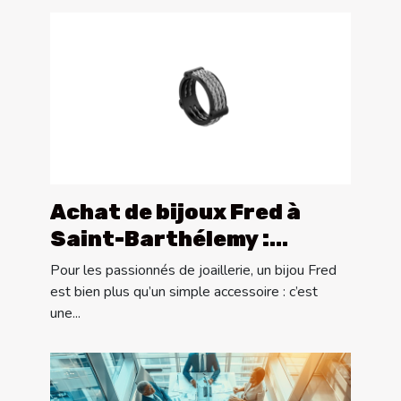
Achat de bijoux Fred à
Saint-Barthélemy :
découvrez les joailleries
Pour les passionnés de joaillerie, un bijou Fred
Goldfinger
est bien plus qu’un simple accessoire : c’est
une...