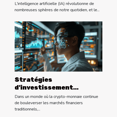
financières pour l'avenir
L'intelligence artificielle (IA) révolutionne de
nombreuses sphères de notre quotidien, et le...
Stratégies
d'investissement
émergentes en crypto-
Dans un monde où la crypto-monnaie continue
monnaie pour 2023
de bouleverser les marchés financiers
traditionnels,...