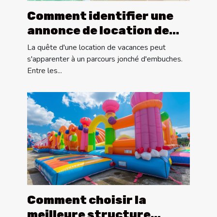
Comment identifier une
annonce de location de
vacances fiable
La quête d'une location de vacances peut
s'apparenter à un parcours jonché d'embuches.
Entre les...
Comment choisir la
meilleure structure