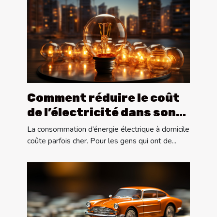
Comment réduire le coût
de l’électricité dans son
appartement ?
La consommation d’énergie électrique à domicile
coûte parfois cher. Pour les gens qui ont de...