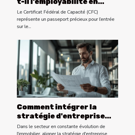
t-il l'employabilité en
Suisse ?
Le Certificat Fédéral de Capacité (CFC)
représente un passeport précieux pour l’entrée
sur le...
Comment intégrer la
stratégie d'entreprise
dans la gestion de projets
Dans le secteur en constante évolution de
immobiliers ?
l'immobilier, aligner la stratégie d'entreprise