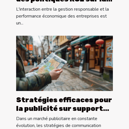
performance des grandes
L'interaction entre la gestion responsable et la
entreprises
performance économique des entreprises est
un...
Stratégies efficaces pour
la publicité sur supports
tactiques locaux
Dans un marché publicitaire en constante
évolution, les stratégies de communication