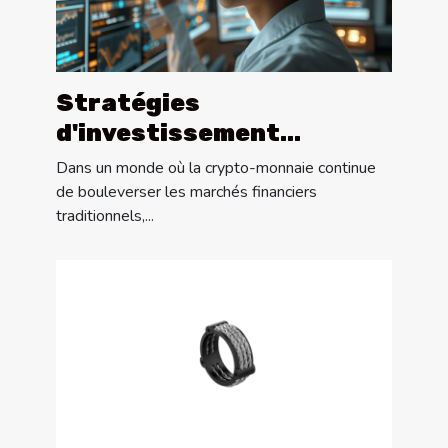
Stratégies
d'investissement
émergentes en crypto-
Dans un monde où la crypto-monnaie continue
monnaie pour 2023
de bouleverser les marchés financiers
traditionnels,...