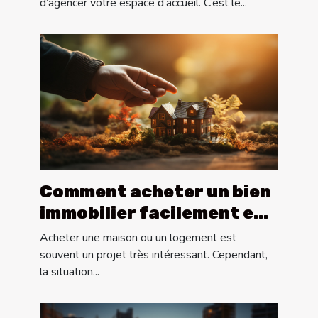
d’agencer votre espace d’accueil. C’est le...
Comment acheter un bien
immobilier facilement en
2020 ?
Acheter une maison ou un logement est
souvent un projet très intéressant. Cependant,
la situation...