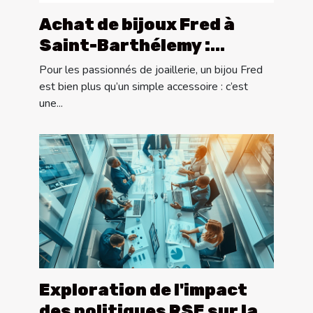
Achat de bijoux Fred à
Saint-Barthélemy :
découvrez les joailleries
Pour les passionnés de joaillerie, un bijou Fred
Goldfinger
est bien plus qu’un simple accessoire : c’est
une...
Exploration de l'impact
des politiques RSE sur la