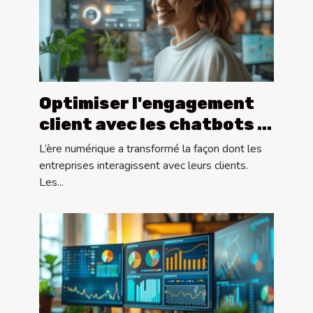
Optimiser l'engagement
client avec les chatbots :
stratégies et bénéfices
L’ère numérique a transformé la façon dont les
entreprises interagissent avec leurs clients.
Les...