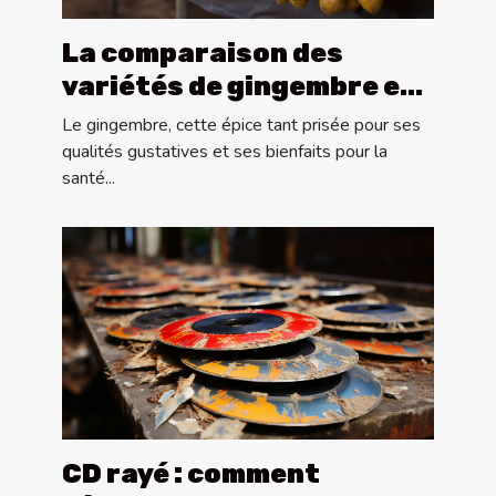
La comparaison des
variétés de gingembre et
leurs caractéristiques
Le gingembre, cette épice tant prisée pour ses
uniques
qualités gustatives et ses bienfaits pour la
santé...
CD rayé : comment