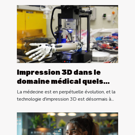
Impression 3D dans le
domaine médical quels
progrès attendre en
La médecine est en perpétuelle évolution, et la
matière de prothèses
technologie d'impression 3D est désormais à...