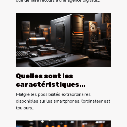
que de faire recours à une agence digitale....
Quelles sont les
caractéristiques
physiques d’un bon PC ?
Malgré les possibilités extraordinaires
disponibles sur les smartphones, l’ordinateur est
toujours...