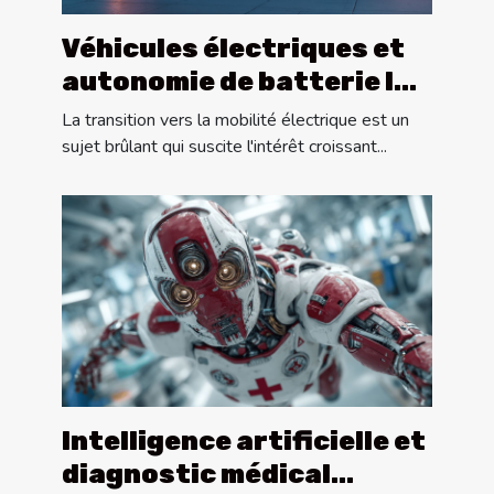
Véhicules électriques et
autonomie de batterie les
dernières avancées pour
La transition vers la mobilité électrique est un
les longs trajets
sujet brûlant qui suscite l'intérêt croissant...
Intelligence artificielle et
diagnostic médical