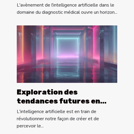
avancées majeures et
L'avènement de l'intelligence artificielle dans le
implications éthiques
domaine du diagnostic médical ouvre un horizon...
Exploration des
tendances futures en
génération d'images
L'intelligence artificielle est en train de
assistée par IA
révolutionner notre façon de créer et de
percevoir le...