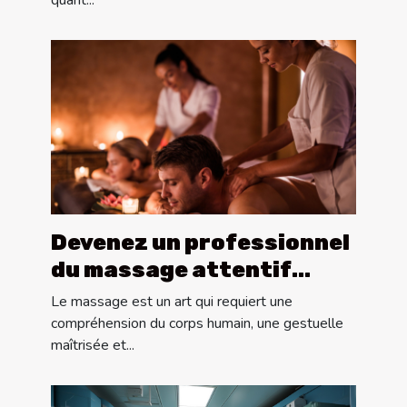
quant...
Devenez un professionnel
du massage attentif
grâce à ces cours en
Le massage est un art qui requiert une
Suisse
compréhension du corps humain, une gestuelle
maîtrisée et...