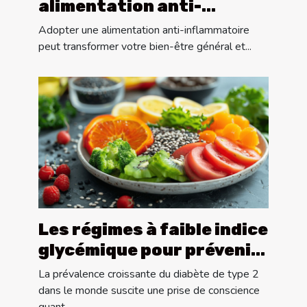
alimentation anti-
inflammatoire : Quoi
Adopter une alimentation anti-inflammatoire
inclure dans votre régime
peut transformer votre bien-être général et...
Les régimes à faible indice
glycémique pour prévenir
le diabète de type 2
La prévalence croissante du diabète de type 2
dans le monde suscite une prise de conscience