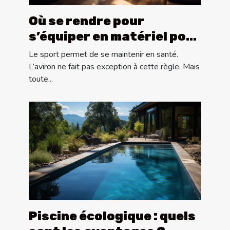
Où se rendre pour
s’équiper en matériel pour
la pratique de l’aviron ?
Le sport permet de se maintenir en santé.
L’aviron ne fait pas exception à cette règle. Mais
toute...
Piscine écologique : quels