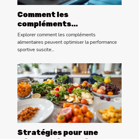
Comment les
compléments
alimentaires améliorent-
Explorer comment les compléments
ils la performance
alimentaires peuvent optimiser la performance
sportive suscite...
sportive ?
Stratégies pour une